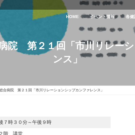
HOME
イベント情報
各健
病院 第２１回「市川リレー
ンス」
総合病院 第２１回「市川リレーションシップカンファレンス」
後７時３０分～午後９時
２階 講堂