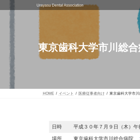
コ
ナ
Urayasu Dental Association
ン
ビ
テ
ゲ
ン
ー
ツ
シ
へ
ョ
ス
ン
東京歯科大学市川総合
キ
に
ッ
移
プ
動
HOME
イベント
医療従事者向け
東京歯科大学市川
日時
平成３０年７月９日（木）午
場所
東京歯科大学市川総合病院 