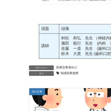
演題
頭痛
村松 和弘 先生 （神経内
瀨田 範行 先生 (内科 
講師
佐藤 一道 先生 (歯科口
鈴木 大貴 先生 (歯科口
医療従事者向け
カテゴリー
地域医療連携
タグ
前の記事