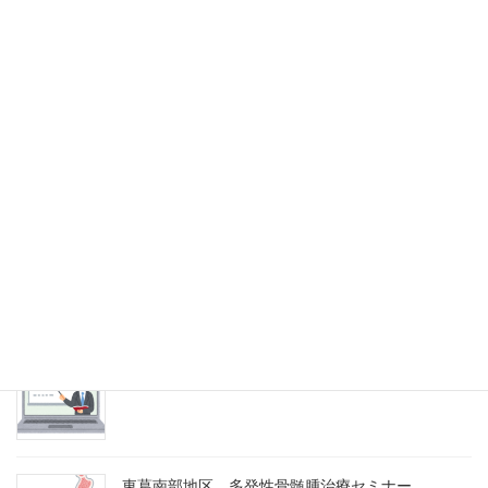
2022/09/15
り
第一回ひだまり歯科室勉強会（WEB）
2022/09/15
明海大学WEB講習会
2022/05/18
明海大学第４回合同Web研修会
2021/12/14
東葛南部地区 多発性骨髄腫治療セミナー